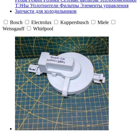
ТЭНы
Уплотнители
Фильтры
Элементы управления
Запчасти для холодильников
Bosch
Electrolux
Kuppersbusch
Miele
Weissgauff
Whirlpool