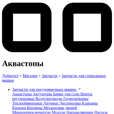
Аквастопы
Добротех
»
Магазин
»
Запчасти
»
Запчасти для стиральных
машин
Запчасти для посудомоечных машин
Аквастопы
Актуаторы
Бачки для соли
Винты
регулировки
Воздухоотводы
Гидрозатворы/
Теплообменники
Датчики
Диспенсеры
Клапаны
Кнопки
Корзины
Механизмы дверей
Микропереключатели
Модули
Направляющие
Насосы