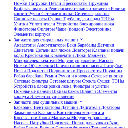
Ножки
Патрубки
Петли
Прессостаты
Пружины
Разбрызгиватели
Реле нагревательного элемента
Ролики
корзин
Ручки
Сетевые кнопки
Сетевые фильтры
Сливные насосы
Сушки
Труба подачи воды
ТЭНы
Улитки
Уплотнители
Устройства блокировки люка
Фиксаторы
Фильтры
Чаша (поддон)
Электроника
Элементы корпуса
Запчасти для стиральных машин
Аквастопы
Амортизаторы
Баки
Барабаны
Датчики
Двигатели
Детали для люков
Дозаторы
Клапаны подачи
воды
Крестовины
Крыльчатки
Люки
Манжеты
Микропереключатели
Модули управления
Насосы
Ножки
Обрамления
Панели сливного насоса
Патрубки
Петли
Подсветка
Подшипники
Прессостаты
Пружины
Ребра барабана
Ремни
Ручки и крючки
Сетевые кнопки
Сетевые фильтры
Сетевые шнуры
Стекла
Сушки
ТЭНы
Устройства блокировки люка
Фильтры и улитки
Цокольные панели
Шкивы баков
Шланги
Элементы
корпуса
Элементы управления
Запчасти для сушильных машин
Барабаны
Вентиляторы
Датчики
Двигатели
Дозаторы
Замки люка
Клапаны
Контейнеры конденсата
Крыльчатки
Люки
Манжеты
Модули управления
Насосы
Патрубки
Подсветка
Полки для сушки обуви
Ребра
Ремни
Ролики
Сетевые фильтры
Теплообменники