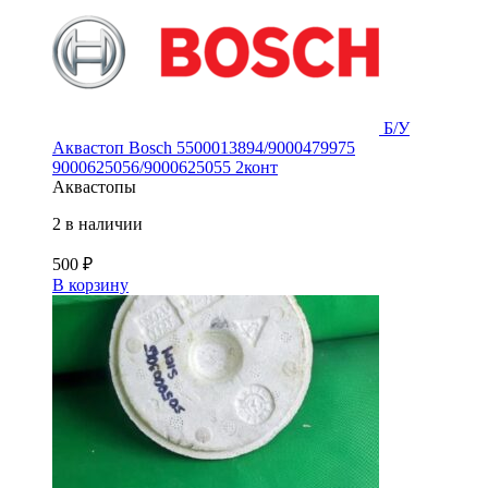
Б/У
Аквастоп Bosch 5500013894/9000479975
9000625056/9000625055 2конт
Аквастопы
2 в наличии
500
₽
В корзину