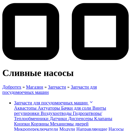
Сливные насосы
Добротех
»
Магазин
»
Запчасти
»
Запчасти для
посудомоечных машин
Запчасти для посудомоечных машин
Аквастопы
Актуаторы
Бачки для соли
Винты
регулировки
Воздухоотводы
Гидрозатворы/
Теплообменники
Датчики
Диспенсеры
Клапаны
Кнопки
Корзины
Механизмы дверей
Микропереключатели
Модули
Направляющие
Насосы