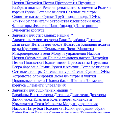
Ножки
Патрубки
Петли
Прессостаты
Пружины
Разбрызгиватели
Реле нагревательного элемента
Ролики
корзин
Ручки
Сетевые кнопки
Сетевые фильтры
Сливные насосы
Сушки
Труба подачи воды
ТЭНы
Улитки
Уплотнители
Устройства блокировки люка
Фиксаторы
Фильтры
Чаша (поддон)
Электроника
Элементы корпуса
Запчасти для стиральных машин
Аквастопы
Амортизаторы
Баки
Барабаны
Датчики
Двигатели
Детали для люков
Дозаторы
Клапаны подачи
воды
Крестовины
Крыльчатки
Люки
Манжеты
Микропереключатели
Модули управления
Насосы
Ножки
Обрамления
Панели сливного насоса
Патрубки
Петли
Подсветка
Подшипники
Прессостаты
Пружины
Ребра барабана
Ремни
Ручки и крючки
Сетевые кнопки
Сетевые фильтры
Сетевые шнуры
Стекла
Сушки
ТЭНы
Устройства блокировки люка
Фильтры и улитки
Цокольные панели
Шкивы баков
Шланги
Элементы
корпуса
Элементы управления
Запчасти для сушильных машин
Барабаны
Вентиляторы
Датчики
Двигатели
Дозаторы
Замки люка
Клапаны
Контейнеры конденсата
Крыльчатки
Люки
Манжеты
Модули управления
Насосы
Патрубки
Подсветка
Полки для сушки обуви
Ребра
Ремни
Ролики
Сетевые фильтры
Теплообменники