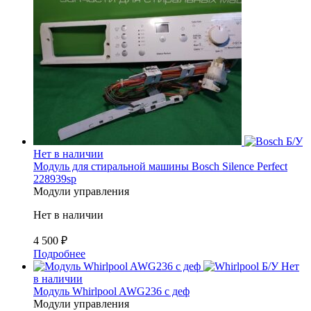
Б/У
Нет в наличии
Модуль для стиральной машины Bosch Silence Perfect
228939sp
Модули управления
Нет в наличии
4 500
₽
Подробнее
Б/У
Нет
в наличии
Модуль Whirlpool AWG236 с деф
Модули управления