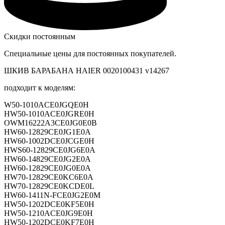
Скидки постоянным
Специальные цены для постоянных покупателей.
ШКИВ БАРАБАНА HAIER 0020100431 v14267
подходит к моделям:
W50-1010ACE0JGQE0H
HW50-1010ACE0JGRE0H
OWM16222A3CE0JG0E0B
HW60-12829CE0JG1E0A
HW60-1002DCE0JCGE0H
HWS60-12829CE0JG6E0A
HW60-14829CE0JG2E0A
HW60-12829CE0JG0E0A
HW70-12829CE0KC6E0A
HW70-12829CE0KCDE0L
HW60-1411N-FCE0JG2E0M
HW50-1202DCE0KF5E0H
HW50-1210ACE0JG9E0H
HW50-1202DCE0KF7E0H