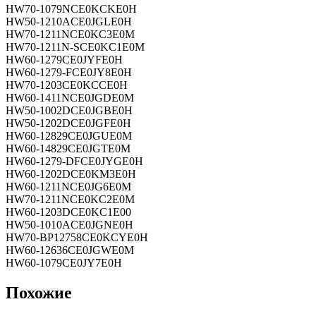
HW70-1079NCE0KCKE0H
HW50-1210ACE0JGLE0H
HW70-1211NCE0KC3E0M
HW70-1211N-SCE0KC1E0M
HW60-1279CE0JYFE0H
HW60-1279-FCE0JY8E0H
HW70-1203CE0KCCE0H
HW60-1411NCE0JGDE0M
HW50-1002DCE0JGBE0H
HW50-1202DCE0JGFE0H
HW60-12829CE0JGUE0M
HW60-14829CE0JGTE0M
HW60-1279-DFCE0JYGE0H
HW60-1202DCE0KM3E0H
HW60-1211NCE0JG6E0M
HW70-1211NCE0KC2E0M
HW60-1203DCE0KC1E00
HW50-1010ACE0JGNE0H
HW70-BP12758CE0KCYE0H
HW60-12636CE0JGWE0M
HW60-1079CE0JY7E0H
Похожие