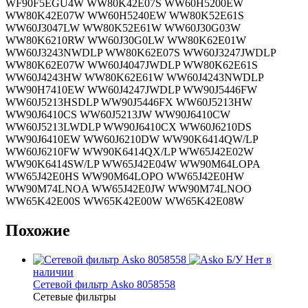
WF90F5EGU4W WW80K42E07S WW60H5200EW
WW80K42E07W WW60H5240EW WW80K52E61S
WW60J3047LW WW80K52E61W WW60J30G03W
WW80K6210RW WW60J30G0LW WW80K62E01W
WW60J3243NWDLP WW80K62E07S WW60J3247JWDLP
WW80K62E07W WW60J4047JWDLP WW80K62E61S
WW60J4243HW WW80K62E61W WW60J4243NWDLP
WW90H7410EW WW60J4247JWDLP WW90J5446FW
WW60J5213HSDLP WW90J5446FX WW60J5213HW
WW90J6410CS WW60J5213JW WW90J6410CW
WW60J5213LWDLP WW90J6410CX WW60J6210DS
WW90J6410EW WW60J6210DW WW90K6414QW/LP
WW60J6210FW WW90K6414QX/LP WW65J42E02W
WW90K6414SW/LP WW65J42E04W WW90M64LOPA
WW65J42E0HS WW90M64LOPO WW65J42E0HW
WW90M74LNOA WW65J42E0JW WW90M74LNOO
WW65K42E00S WW65K42E00W WW65K42E08W
Похожие
Б/У
Нет в
наличии
Сетевой фильтр Asko 8058558
Сетевые фильтры