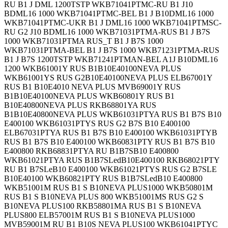
RU B1 J DML 1200TSTP WKB71041PTMC-RU B1 J10
BDML16 1000 WKB71041PTMC-BEL B1 J B10DML16 1000
WKB71041PTMC-UKR B1 J DML16 1000 WKB71041PTMSC-
RU G2 J10 BDML16 1000 WKB71031PTMA-RUS B1 J B7S
1000 WKB71031PTMA RUS_T B1 J B7S 1000
WKB71031PTMA-BEL B1 J B7S 1000 WKB71231PTMA-RUS
B1 J B7S 1200TSTP WKB71241PTMAN-BEL A1J B10DML16
1200 WKB61001Y RUS B1B10E40100NEVA PLUS
WKB61001YS RUS G2B10E40100NEVA PLUS ELB67001Y
RUS B1 B10E4010 NEVA PLUS MVB69001Y RUS
B1B10E40100NEVA PLUS WKB60801Y RUS B1
B10E40800NEVA PLUS RKB68801YA RUS
B1B10E40800NEVA PLUS WKB61031PTYA RUS B1 B7S B10
E400100 WKB61031PTYS RUS G2 B7S B10 E400100
ELB67031PTYA RUS B1 B7S B10 E400100 WKB61031PTYB
RUS B1 B7S B10 E400100 WKB60831PTY RUS B1 B7S B10
E400800 RKB68831PTYA RU B1B7SB10 E400800
WKB61021PTYA RUS B1B7SLedB10E400100 RKB68021PTY
RU B1 B7SLeB10 E400100 WKB61021PTYS RUS G2 B7SLE
B10E40100 WKB60821PTY RUS B1B7SLedB10 E400800
WKB51001M RUS B1 S B10NEVA PLUS1000 WKB50801M
RUS B1 S B10NEVA PLUS 800 WKB51001MS RUS G2 S
B10NEVA PLUS100 RKB58801MA RUS B1 S B10NEVA
PLUS800 ELB57001M RUS B1 S B10NEVA PLUS1000
MVB59001M RU B1 B10S NEVA PLUS100 WKB61041PTYC