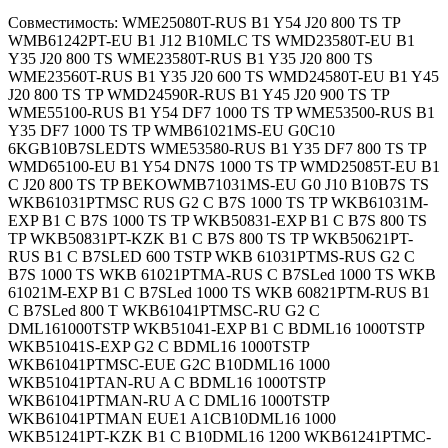
Совместимость: WME25080T-RUS B1 Y54 J20 800 TS TP
WMB61242PT-EU B1 J12 B10MLC TS WMD23580T-EU B1
Y35 J20 800 TS WME23580T-RUS B1 Y35 J20 800 TS
WME23560T-RUS B1 Y35 J20 600 TS WMD24580T-EU B1 Y45
J20 800 TS TP WMD24590R-RUS B1 Y45 J20 900 TS TP
WME55100-RUS B1 Y54 DF7 1000 TS TP WME53500-RUS B1
Y35 DF7 1000 TS TP WMB61021MS-EU G0C10
6KGB10B7SLEDTS WME53580-RUS B1 Y35 DF7 800 TS TP
WMD65100-EU B1 Y54 DN7S 1000 TS TP WMD25085T-EU B1
C J20 800 TS TP BEKOWMB71031MS-EU G0 J10 B10B7S TS
WKB61031PTMSC RUS G2 C B7S 1000 TS TP WKB61031M-
EXP B1 C B7S 1000 TS TP WKB50831-EXP B1 C B7S 800 TS
TP WKB50831PT-KZK B1 C B7S 800 TS TP WKB50621PT-
RUS B1 C B7SLED 600 TSTP WKB 61031PTMS-RUS G2 C
B7S 1000 TS WKB 61021PTMA-RUS C B7SLed 1000 TS WKB
61021M-EXP B1 C B7SLed 1000 TS WKB 60821PTM-RUS B1
C B7SLed 800 T WKB61041PTMSC-RU G2 C
DML161000TSTP WKB51041-EXP B1 C BDML16 1000TSTP
WKB51041S-EXP G2 C BDML16 1000TSTP
WKB61041PTMSC-EUE G2C B10DML16 1000
WKB51041PTAN-RU A C BDML16 1000TSTP
WKB61041PTMAN-RU A C DML16 1000TSTP
WKB61041PTMAN EUE1 A1CB10DML16 1000
WKB51241PT-KZK B1 C B10DML16 1200 WKB61241PTMC-