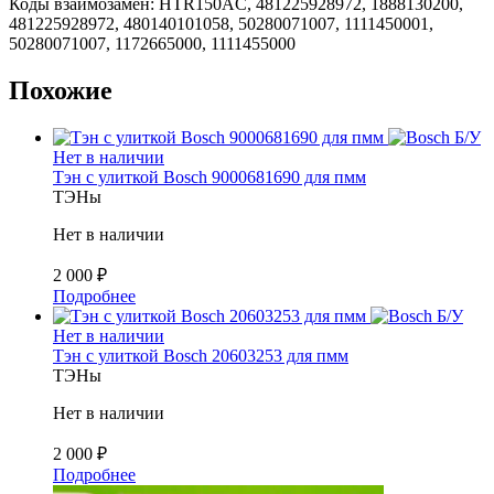
Коды взаимозамен: HTR150AC, 481225928972, 1888130200,
481225928972, 480140101058, 50280071007, 1111450001,
50280071007, 1172665000, 1111455000
Похожие
Б/У
Нет в наличии
Тэн с улиткой Bosch 9000681690 для пмм
ТЭНы
Нет в наличии
2 000
₽
Подробнее
Б/У
Нет в наличии
Тэн с улиткой Bosch 20603253 для пмм
ТЭНы
Нет в наличии
2 000
₽
Подробнее