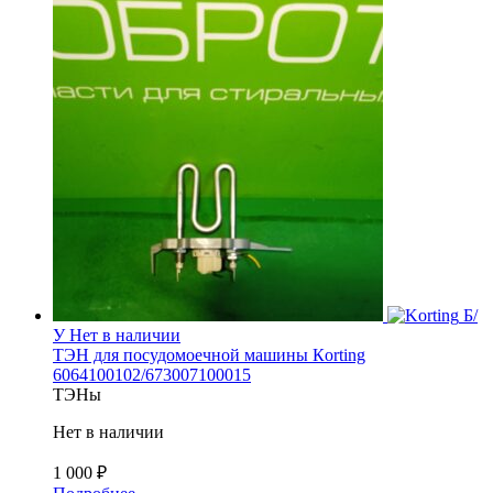
Б/
У
Нет в наличии
ТЭН для посудомоечной машины Кorting
6064100102/673007100015
ТЭНы
Нет в наличии
1 000
₽