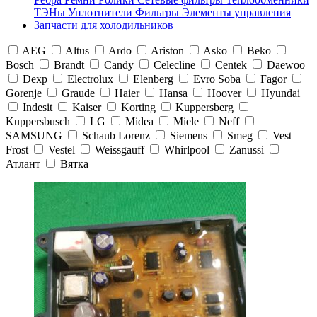
ТЭНы
Уплотнители
Фильтры
Элементы управления
Запчасти для холодильников
AEG
Altus
Ardo
Ariston
Asko
Beko
Bosch
Brandt
Candy
Celecline
Centek
Daewoo
Dexp
Electrolux
Elenberg
Evro Soba
Fagor
Gorenje
Graude
Haier
Hansa
Hoover
Hyundai
Indesit
Kaiser
Korting
Kuppersberg
Kuppersbusch
LG
Midea
Miele
Neff
SAMSUNG
Schaub Lorenz
Siemens
Smeg
Vest
Frost
Vestel
Weissgauff
Whirlpool
Zanussi
Атлант
Вятка