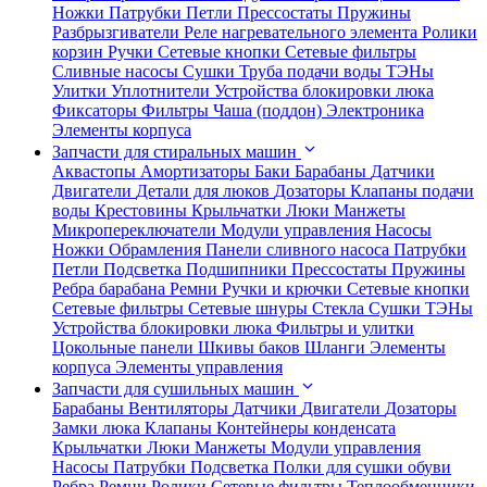
Ножки
Патрубки
Петли
Прессостаты
Пружины
Разбрызгиватели
Реле нагревательного элемента
Ролики
корзин
Ручки
Сетевые кнопки
Сетевые фильтры
Сливные насосы
Сушки
Труба подачи воды
ТЭНы
Улитки
Уплотнители
Устройства блокировки люка
Фиксаторы
Фильтры
Чаша (поддон)
Электроника
Элементы корпуса
Запчасти для стиральных машин
Аквастопы
Амортизаторы
Баки
Барабаны
Датчики
Двигатели
Детали для люков
Дозаторы
Клапаны подачи
воды
Крестовины
Крыльчатки
Люки
Манжеты
Микропереключатели
Модули управления
Насосы
Ножки
Обрамления
Панели сливного насоса
Патрубки
Петли
Подсветка
Подшипники
Прессостаты
Пружины
Ребра барабана
Ремни
Ручки и крючки
Сетевые кнопки
Сетевые фильтры
Сетевые шнуры
Стекла
Сушки
ТЭНы
Устройства блокировки люка
Фильтры и улитки
Цокольные панели
Шкивы баков
Шланги
Элементы
корпуса
Элементы управления
Запчасти для сушильных машин
Барабаны
Вентиляторы
Датчики
Двигатели
Дозаторы
Замки люка
Клапаны
Контейнеры конденсата
Крыльчатки
Люки
Манжеты
Модули управления
Насосы
Патрубки
Подсветка
Полки для сушки обуви
Ребра
Ремни
Ролики
Сетевые фильтры
Теплообменники