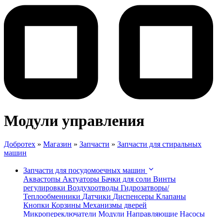
Модули управления
Добротех
»
Магазин
»
Запчасти
»
Запчасти для стиральных
машин
Запчасти для посудомоечных машин
Аквастопы
Актуаторы
Бачки для соли
Винты
регулировки
Воздухоотводы
Гидрозатворы/
Теплообменники
Датчики
Диспенсеры
Клапаны
Кнопки
Корзины
Механизмы дверей
Микропереключатели
Модули
Направляющие
Насосы