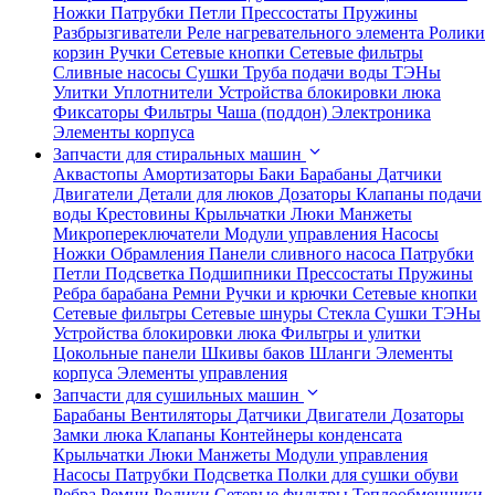
Ножки
Патрубки
Петли
Прессостаты
Пружины
Разбрызгиватели
Реле нагревательного элемента
Ролики
корзин
Ручки
Сетевые кнопки
Сетевые фильтры
Сливные насосы
Сушки
Труба подачи воды
ТЭНы
Улитки
Уплотнители
Устройства блокировки люка
Фиксаторы
Фильтры
Чаша (поддон)
Электроника
Элементы корпуса
Запчасти для стиральных машин
Аквастопы
Амортизаторы
Баки
Барабаны
Датчики
Двигатели
Детали для люков
Дозаторы
Клапаны подачи
воды
Крестовины
Крыльчатки
Люки
Манжеты
Микропереключатели
Модули управления
Насосы
Ножки
Обрамления
Панели сливного насоса
Патрубки
Петли
Подсветка
Подшипники
Прессостаты
Пружины
Ребра барабана
Ремни
Ручки и крючки
Сетевые кнопки
Сетевые фильтры
Сетевые шнуры
Стекла
Сушки
ТЭНы
Устройства блокировки люка
Фильтры и улитки
Цокольные панели
Шкивы баков
Шланги
Элементы
корпуса
Элементы управления
Запчасти для сушильных машин
Барабаны
Вентиляторы
Датчики
Двигатели
Дозаторы
Замки люка
Клапаны
Контейнеры конденсата
Крыльчатки
Люки
Манжеты
Модули управления
Насосы
Патрубки
Подсветка
Полки для сушки обуви
Ребра
Ремни
Ролики
Сетевые фильтры
Теплообменники