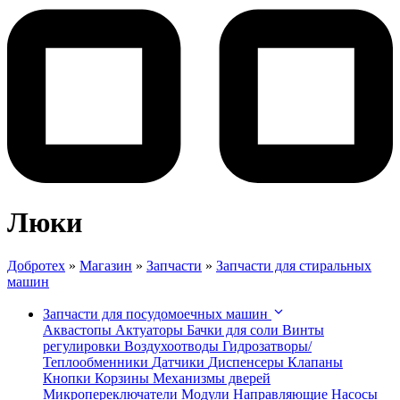
Люки
Добротех
»
Магазин
»
Запчасти
»
Запчасти для стиральных
машин
Запчасти для посудомоечных машин
Аквастопы
Актуаторы
Бачки для соли
Винты
регулировки
Воздухоотводы
Гидрозатворы/
Теплообменники
Датчики
Диспенсеры
Клапаны
Кнопки
Корзины
Механизмы дверей
Микропереключатели
Модули
Направляющие
Насосы