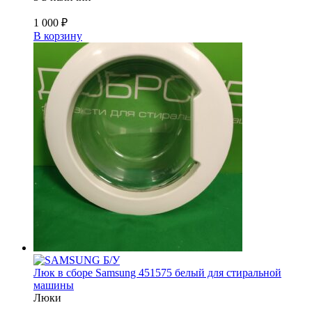
1 000
₽
В корзину
Б/У
Люк в сборе Samsung 451575 белый для стиральной
машины
Люки