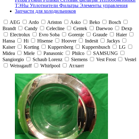
ТЭНы
Уплотнители
Фильтры
Элементы управления
Запчасти для холодильников
AEG
Ardo
Ariston
Asko
Beko
Bosch
Brandt
Candy
Celecline
Centek
Daewoo
Dexp
Electrolux
Evro Soba
Gorenje
Graude
Haier
Hansa
Hi
Hisense
Hoover
Indesit
Jackys
Kaiser
Korting
Kuppersberg
Kuppersbusch
LG
Midea
Miele
Panasonic
Philco
SAMSUNG
Sangiorgio
Schaub Lorenz
Siemens
Vest Frost
Vestel
Weissgauff
Whirlpool
Атлант