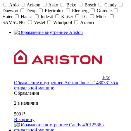
Ardo
Ariston
Asko
Beko
Bosch
Candy
Daewoo
Dexp
Electrolux
Elenberg
Gorenje
Haier
Hansa
Indesit
Kaiser
LG
Midea
SAMSUNG
Vestel
Whirlpool
Атлант
Б/У
Обрамление внутреннее Ariston, Indesit 148033135 к
стиральной машине
Обрамления
2 в наличии
500
₽
В корзину