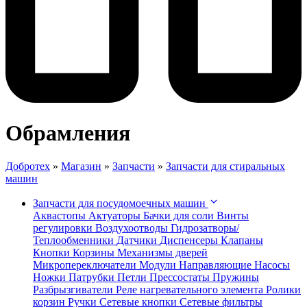
Обрамления
Добротех
»
Магазин
»
Запчасти
»
Запчасти для стиральных
машин
Запчасти для посудомоечных машин
Аквастопы
Актуаторы
Бачки для соли
Винты
регулировки
Воздухоотводы
Гидрозатворы/
Теплообменники
Датчики
Диспенсеры
Клапаны
Кнопки
Корзины
Механизмы дверей
Микропереключатели
Модули
Направляющие
Насосы
Ножки
Патрубки
Петли
Прессостаты
Пружины
Разбрызгиватели
Реле нагревательного элемента
Ролики
корзин
Ручки
Сетевые кнопки
Сетевые фильтры