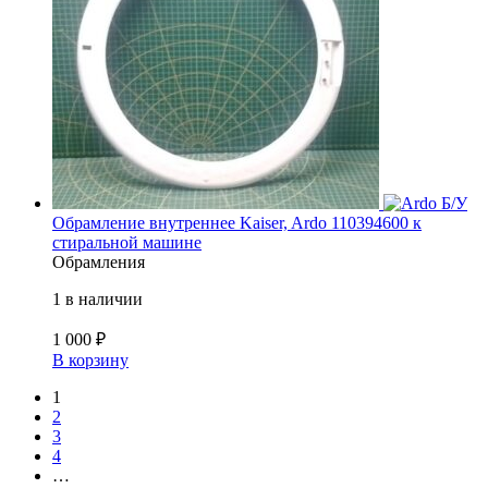
Б/У
Обрамление внутреннее Kaiser, Ardo 110394600 к
стиральной машине
Обрамления
1 в наличии
1 000
₽
В корзину
1
2
3
4
…