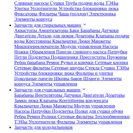
Сливные насосы
Сушки
Труба подачи воды
ТЭНы
Улитки
Уплотнители
Устройства блокировки люка
Фиксаторы
Фильтры
Чаша (поддон)
Электроника
Элементы корпуса
Запчасти для стиральных машин
Аквастопы
Амортизаторы
Баки
Барабаны
Датчики
Двигатели
Детали для люков
Дозаторы
Клапаны подачи
воды
Крестовины
Крыльчатки
Люки
Манжеты
Микропереключатели
Модули управления
Насосы
Ножки
Обрамления
Панели сливного насоса
Патрубки
Петли
Подсветка
Подшипники
Прессостаты
Пружины
Ребра барабана
Ремни
Ручки и крючки
Сетевые кнопки
Сетевые фильтры
Сетевые шнуры
Стекла
Сушки
ТЭНы
Устройства блокировки люка
Фильтры и улитки
Цокольные панели
Шкивы баков
Шланги
Элементы
корпуса
Элементы управления
Запчасти для сушильных машин
Барабаны
Вентиляторы
Датчики
Двигатели
Дозаторы
Замки люка
Клапаны
Контейнеры конденсата
Крыльчатки
Люки
Манжеты
Модули управления
Насосы
Патрубки
Подсветка
Полки для сушки обуви
Ребра
Ремни
Ролики
Сетевые фильтры
Теплообменники
ТЭНы
Уплотнители
Фильтры
Элементы управления
Запчасти для холодильников