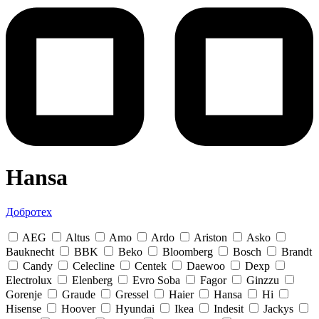
Hansa
Добротех
AEG
Altus
Amo
Ardo
Ariston
Asko
Bauknecht
BBK
Beko
Bloomberg
Bosch
Brandt
Candy
Celecline
Centek
Daewoo
Dexp
Electrolux
Elenberg
Evro Soba
Fagor
Ginzzu
Gorenje
Graude
Gressel
Haier
Hansa
Hi
Hisense
Hoover
Hyundai
Ikea
Indesit
Jackys