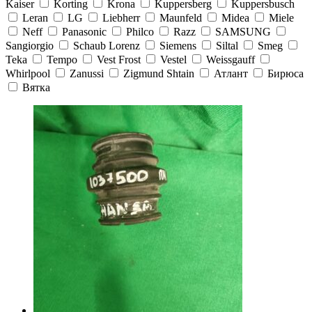
Kaiser
Korting
Krona
Kuppersberg
Kuppersbusch
Leran
LG
Liebherr
Maunfeld
Midea
Miele
Neff
Panasonic
Philco
Razz
SAMSUNG
Sangiorgio
Schaub Lorenz
Siemens
Siltal
Smeg
Teka
Tempo
Vest Frost
Vestel
Weissgauff
Whirlpool
Zanussi
Zigmund Shtain
Атлант
Бирюса
Вятка