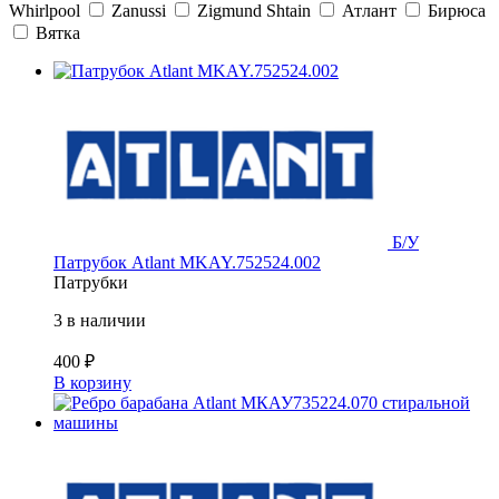
Whirlpool
Zanussi
Zigmund Shtain
Атлант
Бирюса
Вятка
Б/У
Патрубок Atlant MKAY.752524.002
Патрубки
3 в наличии
400
₽
В корзину