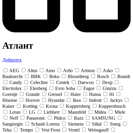
Атлант
Добротех
AEG
Altus
Amo
Ardo
Ariston
Asko
Bauknecht
BBK
Beko
Bloomberg
Bosch
Brandt
Candy
Celecline
Centek
Daewoo
Dexp
Electrolux
Elenberg
Evro Soba
Fagor
Ginzzu
Gorenje
Graude
Gressel
Haier
Hansa
Hi
Hisense
Hoover
Hyundai
Ikea
Indesit
Jackys
Kaiser
Korting
Krona
Kuppersberg
Kuppersbusch
Leran
LG
Liebherr
Maunfeld
Midea
Miele
Neff
Panasonic
Philco
Razz
SAMSUNG
Sangiorgio
Schaub Lorenz
Siemens
Siltal
Smeg
Teka
Tempo
Vest Frost
Vestel
Weissgauff