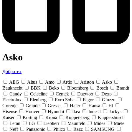
Asko
Добротех
AEG
Altus
Amo
Ardo
Ariston
Asko
Bauknecht
BBK
Beko
Bloomberg
Bosch
Brandt
Candy
Celecline
Centek
Daewoo
Dexp
Electrolux
Elenberg
Evro Soba
Fagor
Ginzzu
Gorenje
Graude
Gressel
Haier
Hansa
Hi
Hisense
Hoover
Hyundai
Ikea
Indesit
Jackys
Kaiser
Korting
Krona
Kuppersberg
Kuppersbusch
Leran
LG
Liebherr
Maunfeld
Midea
Miele
Neff
Panasonic
Philco
Razz
SAMSUNG