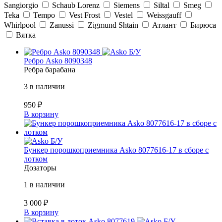
Sangiorgio
Schaub Lorenz
Siemens
Siltal
Smeg
Teka
Tempo
Vest Frost
Vestel
Weissgauff
Whirlpool
Zanussi
Zigmund Shtain
Атлант
Бирюса
Вятка
Б/У
Ребро Asko 8090348
Ребра барабана
3 в наличии
950
₽
В корзину
Б/У
Бункер порошкоприемника Asko 8077616-17 в сборе с
лотком
Дозаторы
1 в наличии
3 000
₽
В корзину
Б/У